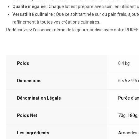
Qualité inégalée :
Chaque lot est préparé avec soin, en utilisant
Versatilité culinaire :
Que ce soit tartinée sur du pain frais, aj
raffinement à toutes vos créations culinaires.
Redécouvrez l’essence même de la gourmandise avec notre PURÉE AM
Poids
0,4 kg
Dimensions
6 × 6 × 9,5
Dénomination Légale
Purée d'a
Poids Net
70g
,
180g
Les Ingrédients
Amandes gr