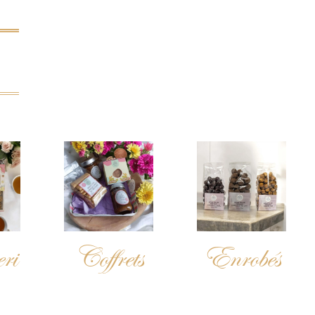
ri
Coffrets
Enrobés