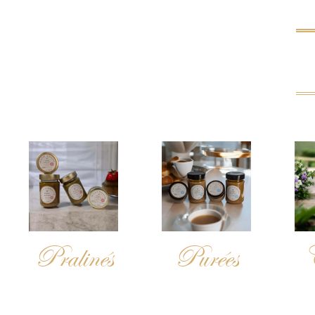
Pralinés
Purées