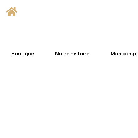
FERMETURE TEMPORAIRE DE LA BOUTIQUE
NOUS SOMMES EN CONGÉS ET LES COMMANDES SONT MOMENTANÉMENT
IL NE SERA PAS POSSIBLE DE PASSER COMMANDE AVANT NOTRE RETOUR.
LES VENTES REPRENDRONT À PARTIR DU 17 AOÛT 2026.
MERCI POUR VOTRE PATIENCE ET VOTRE CONFIANCE.
Boutique
Notre histoire
Mon comp