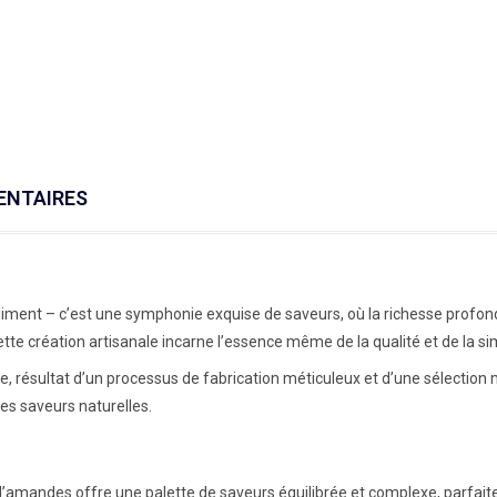
ENTAIRES
nt – c’est une symphonie exquise de saveurs, où la richesse profonde
 création artisanale incarne l’essence même de la qualité et de la sim
e, résultat d’un processus de fabrication méticuleux et d’une sélectio
 des saveurs naturelles.
mandes offre une palette de saveurs équilibrée et complexe, parfaite po