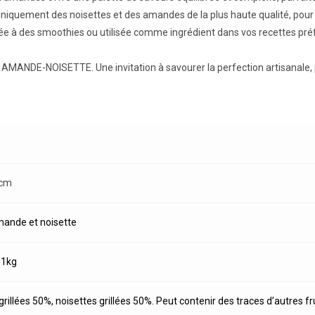
 uniquement des noisettes et des amandes de la plus haute qualité, pou
outée à des smoothies ou utilisée comme ingrédient dans vos recettes p
ANDE-NOISETTE. Une invitation à savourer la perfection artisanale, p
 cm
mande et noisette
,
1kg
illées 50%, noisettes grillées 50%. Peut contenir des traces d’autres fr