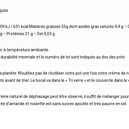
oques
09 kJ / 631 kcal Matières grasses 55g dont acides gras saturés 4,4 g – 
 g – Protéines 21 g – Sel 0,03 g
er à température ambiante.
 durabilité minimale et le numéro de lot sont indiqués au dos des pots.
a planète. N’oubliez pas de réutiliser votre pot une fois votre crème de
s avant de trier. Le bocal va dans le « Tri verre » et le couvercle dans le «
ne naturel de déphasage peut être observé, il suffit de mélanger pour
rée d’amande et noisette est sans sucres ajoutés et très pauvre en sel.