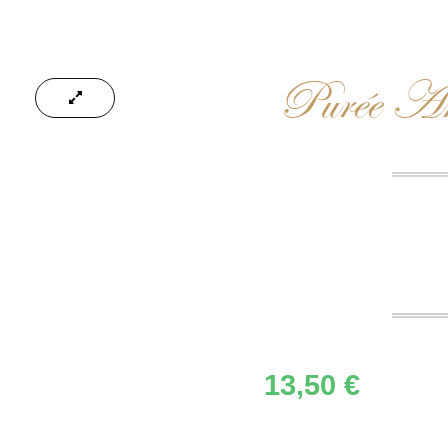
Purée Ama
13,50
€