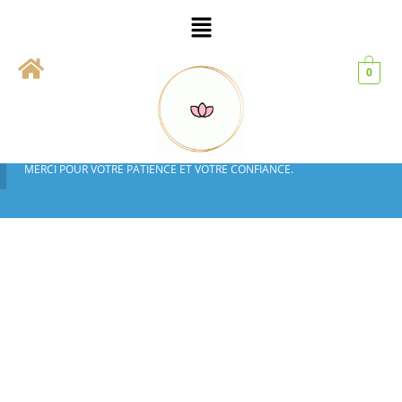
FERMETURE TEMPORAIRE DE LA BOUTIQUE
NOUS SOMMES EN CONGÉS ET LES COMMANDES SONT
0
MOMENTANÉMENT DÉSACTIVÉES.
IL NE SERA PAS POSSIBLE DE PASSER COMMANDE AVANT NOTRE
RETOUR.
LES VENTES REPRENDRONT À PARTIR DU 17 AOÛT 2026.
MERCI POUR VOTRE PATIENCE ET VOTRE CONFIANCE.