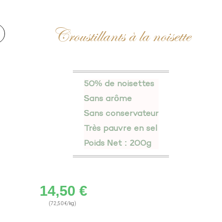
Bientôt de retour !
Croustillants à la noisette
🔍
🔍
50% de noisettes
Sans arôme
Sans conservateur
Très pauvre en sel
Poids Net : 200g
14,50
€
(72,50 €/kg)