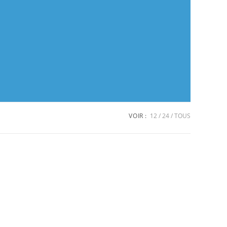
VOIR :
12
24
TOUS