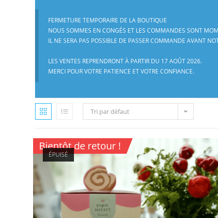
FERMETURE TEMPORAIRE DE LA BOUTIQUE
NOUS SOMMES EN CONGÉS ET LES COMMANDES SONT MOM
IL NE SERA PAS POSSIBLE DE PASSER COMMANDE AVANT NO
LES VENTES REPRENDRONT À PARTIR DU 17 AOÛT 2026.
MERCI POUR VOTRE PATIENCE ET VOTRE CONFIANCE.
Tri par défaut
Bientôt de retour !
ÉPUISÉ